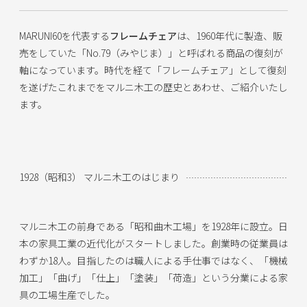
MARUNI60を代表する
フレームチェア
は、1960年代に製造、販
売をしていた「No.79（みやじま）」と呼ばれる商品の復刻が
軸になっています。時代を経て「フレームチェア」として復刻
を遂げたこれまでをマルニ木工の歴史とあわせ、ご紹介いたし
ます。
1928（昭和3） マルニ木工のはじまり
マルニ木工の前身である「昭和曲木工場」を1928年に設立。日
本の家具工業の近代化がスタートしました。創業時の従業員は
わずか18人。目指したのは職人による手仕事ではなく、「機械
加工」「曲げ」「仕上」「塗装」「荷造」という分業による家
具の工場生産でした。