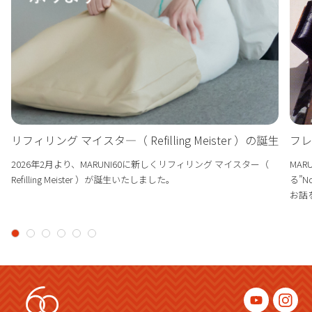
フレ
リフィリング マイスタ―（ Refilling Meister ）の誕生
MA
2026年2月より、MARUNI60に新しくリフィリング マイスター（
る”N
Refilling Meister ）が誕生いたしました。
お話