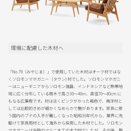
環境に配慮した木材へ
「No.79（みやじま）」で使用していた木材はオーク材ではな
くソロモンマホガニー（タウン) 材でした。ソロモンマホガニ
ーはニューギニアからソロモン諸島、インドネシアなど熱帯地
域に広く分布している樹木で高さ30～40ｍ、直径70～80cm に
もなる広葉樹です。材は淡くピンクがかった褐色で、南洋材と
しては比較的きめが細かくなめらかで艶があります。家具に使
う国内のブナの入手が難しくなった昭和30年代から、業界に先
駆けて家具用材として海外から採用した木材でした。ソロモン
マホガニーは当時のマルニ木工の主力材でしたが、その後、熱